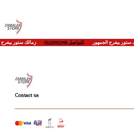
ك ستور بيفرح الجمهور
____
للتواصل 01220952998
___-
زمالك ستور بيفرح
Contact us