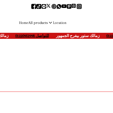
All products
Home
Location
___-
زمالك ستور بيفرح الجمهور
____
للتواصل 01220952998
___-
زمال