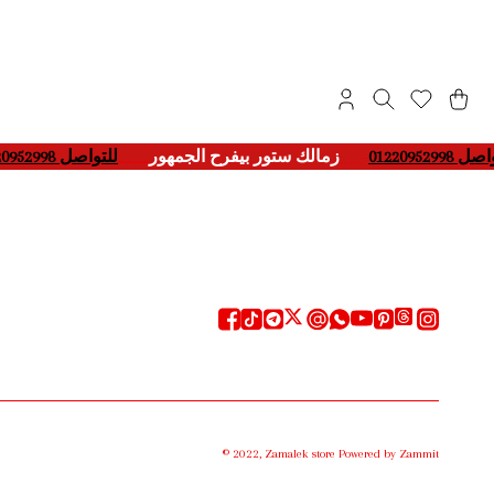
اصل 01220952998
___-
زمالك ستور بيفرح الجمهور
____
للتواصل 01220952998
©
2022
,
Zamalek store
Powered by Zammit