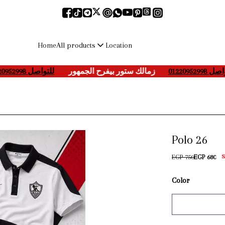
All products
Home
Location
للتواصل 01220952998
____
زمالك ستور بيفرح الجمهور
___-
لتواصل 01220952998
Polo 26
EGP 750
EGP 680
S
Color