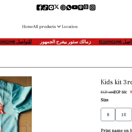
All products
Home
Location
للتواصل 01220952998
____
زمالك ستور بيفرح الجمهور
___-
تواصل 01220952998
Kids kit 3r
EGP 680
EGP 550
S
Size
8
10
Print name on 