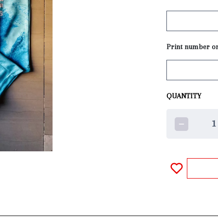
Print number o
QUANTITY
1