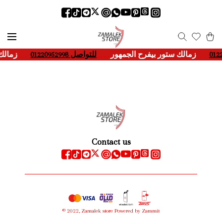
___-
زمالك ستور بيفرح الجمهور
____
للتواصل 01220952998
___-
زمالك
Contact us
©
2022
,
Zamalek store
Powered by Zammit